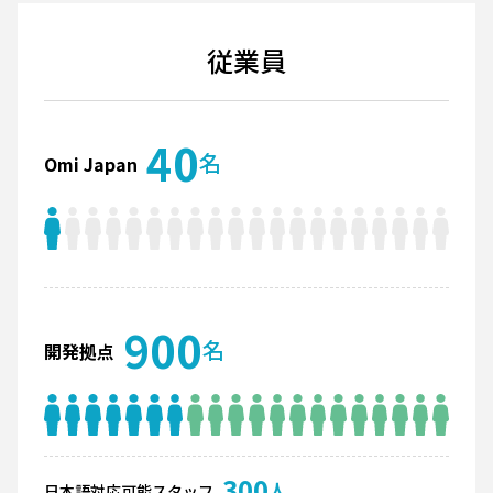
従業員
40
名
Omi Japan
900
名
開発拠点
300
人
日本語対応可能スタッフ