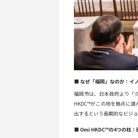
■ なぜ「福岡」なのか：イ
福岡市は、日本政府より「グ
HKDC™がこの地を拠点に
出するという長期的なビジョ
■ Omi HKDC™の4つの