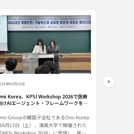
2026年04月1
OmiGr
MOU締結
を加速
テクノロ
トナムに
アの実装を
ウと国内
026年06月16日
Omi Korea、KPSI Workshop 2026で医療
向けAIエージェント・フレームワークを発
表 ―信頼性・安全性・ガバナンスを軸に
Omi Groupの韓国子会社であるOmi Korea
は6月13日（土）、漢陽大学で開催された
「KPSI Workshop 2026」に登壇し、医療