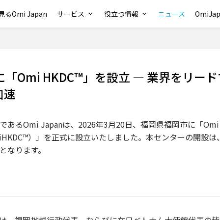
るOmi Japan
サービス
役立つ情報
ニュース
OmiJ
岡に「Omi HKDC™」を設立 — 業界をリー
加速
Omi Japanは、2026年3月20日、福岡県福岡市に「Omi Healt
以下、OmiHKDC™）」を正式に設立いたしました。本センターの開設は、
となります。