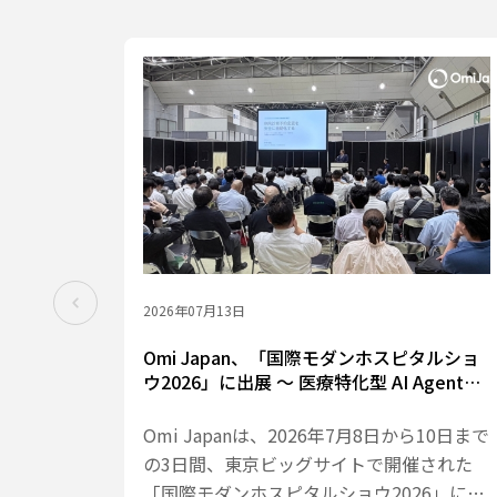
2026年07月13日
Omi Japan、「国際モダンホスピタルショ
ウ2026」に出展 ～ 医療特化型 AI Agent
Framework を提案、3日間でのべ800名超
が来場
Omi Japanは、2026年7月8日から10日まで
の3日間、東京ビッグサイトで開催された
「国際モダンホスピタルショウ2026」に出