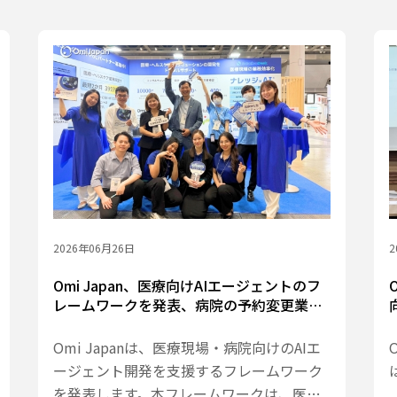
2026年06月26日
2
Omi Japan、医療向けAIエージェントのフ
レームワークを発表、病院の予約変更業務
を支援するAIエージェント「MediDial」を
第一弾として展開
Omi Japanは、医療現場・病院向けのAIエ
ージェント開発を支援するフレームワーク
を発表します。本フレームワークは、医療