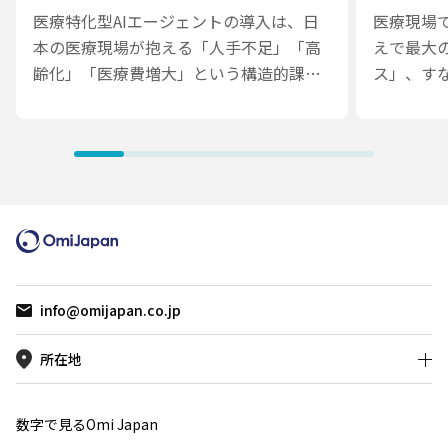
医療特化型AIエージェントの導入は、日
医療現場
本の医療現場が抱える「人手不足」「高
えで最大
齢化」「医療費増大」という構造的課題
ス」、す
に対する現実的な解決策として注目を集
です。生成
めています。本ブログでは、生成AIとの
は高い演
違いを明確にしながら、AIエージェント
延でも業
がいかに業務効率を飛躍的に向上させ、
稿では、
診療支援や事務作業の自動化を実現する
設計、コ
のかを解説します。Vol.0では、「なぜ今
戦略、アク
AIエージェントなのか」をテーマに、そ
導入で求
の医療現場へのインパクトと導入の全体
を具体的
像を概観します。
れるAI
info@omijapan.co.jp
示します
所在地
数字で見るOmi Japan