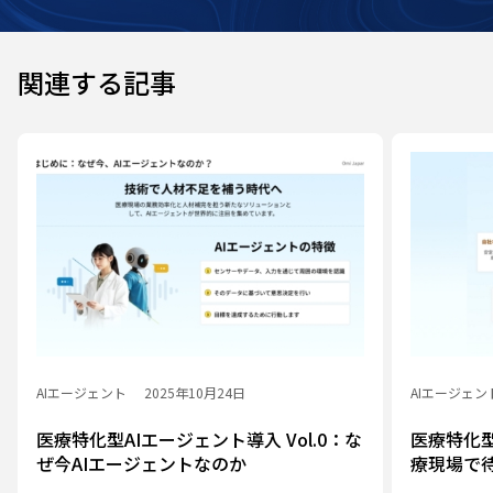
関連する記事
AIエージェント
2025年10月24日
AIエージェン
医療特化型AIエージェント導入 Vol.0：な
医療特化型
ぜ今AIエージェントなのか
療現場で
められる