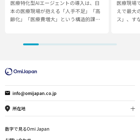
医療特化型AIエージェントの導入は、日
医療現場
本の医療現場が抱える「人手不足」「高
えで最大
齢化」「医療費増大」という構造的課題
ス」、す
に対する現実的な解決策として注目を集
です。生成
めています。本ブログでは、生成AIとの
は高い演
違いを明確にしながら、AIエージェント
延でも業
がいかに業務効率を飛躍的に向上させ、
稿では、
診療支援や事務作業の自動化を実現する
設計、コ
のかを解説します。Vol.0では、「なぜ今
戦略、アク
AIエージェントなのか」をテーマに、そ
導入で求
の医療現場へのインパクトと導入の全体
を具体的
像を概観します。
れるAI
info@omijapan.co.jp
示します
所在地
数字で見るOmi Japan
お問い合わせ