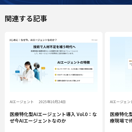
関連する記事
AIエージェント
2025年10月24日
AIエージェン
医療特化型AIエージェント導入 Vol.0：な
医療特化型
ぜ今AIエージェントなのか
療現場で
められる