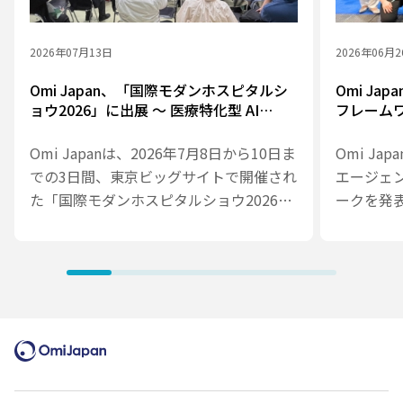
2026年07月13日
2026年06月
Omi Japan、「国際モダンホスピタルシ
Omi Ja
ョウ2026」に出展 ～ 医療特化型 AI
フレーム
Agent Framework を提案、3日間でのべ
業務を支援
800名超が来場
「Medi
Omi Japanは、2026年7月8日から10日ま
Omi Ja
での3日間、東京ビッグサイトで開催され
エージェ
た「国際モダンホスピタルショウ2026」
ークを発
に出展しました。会期中は医療・ヘルス
は、医療
ケアDXに関する幅広いソリューションを
踏まえな
紹介し、Omi Japan × Accela ブースお
ントを設
よびセミナーには、3日間でのべ800名を
その活用
超える方々にお越しいただきました。
おける予
AIエージ
アル）」を
モダンホ