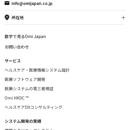
ナー登壇
info@omijapan.co.jp
フレーム
に、Med
所在地
です。
数字で見るOmi Japan
お問い合わせ
サービス
ヘルスケア・医療情報システム設計
医療ソフトウェア開発
医療システムの第三者検証
Omi HKDC ™
ヘルスケアDXコンサルティング
システム開発の実績