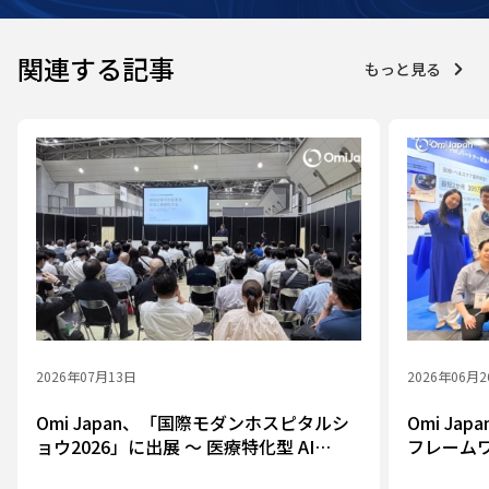
関連する記事
もっと見る
2026年07月13日
2026年06月
Omi Japan、「国際モダンホスピタルシ
Omi Ja
ョウ2026」に出展 ～ 医療特化型 AI
フレーム
Agent Framework を提案、3日間でのべ
業務を支援