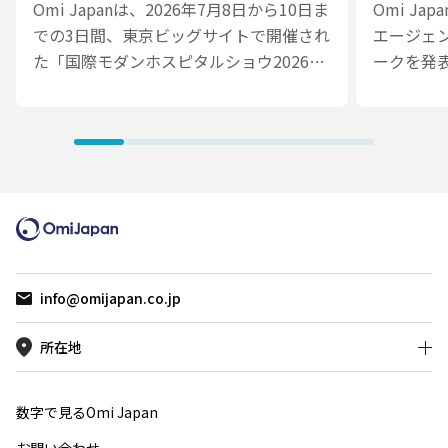
800名超が来場
「Medi
Omi Japanは、2026年7月8日から10日ま
Omi Ja
での3日間、東京ビッグサイトで開催され
エージェ
た「国際モダンホスピタルショウ2026」
ークを発
に出展しました。会期中は医療・ヘルス
は、医療
ケアDXに関する幅広いソリューションを
踏まえな
紹介し、Omi Japan × Accela ブースお
ントを設
よびセミナーには、3日間でのべ800名を
その活用
超える方々にお越しいただきました。
おける予
AIエージ
アル）」を
モダンホ
ナー登壇
info@omijapan.co.jp
フレーム
に、Med
所在地
です。
数字で見るOmi Japan