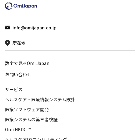
AIエージ
アル）」を
モダンホ
ナー登壇
info@omijapan.co.jp
フレーム
に、Med
所在地
です。
数字で見るOmi Japan
お問い合わせ
サービス
ヘルスケア・医療情報システム設計
医療ソフトウェア開発
医療システムの第三者検証
Omi HKDC ™
ヘルスケアDXコンサルティング