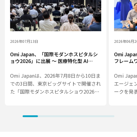
2026年07月13日
2026年06月
Omi Japan、「国際モダンホスピタルシ
Omi Ja
ョウ2026」に出展 ～ 医療特化型 AI
フレーム
Agent Framework を提案、3日間でのべ
業務を支援
800名超が来場
「Medi
Omi Japanは、2026年7月8日から10日ま
Omi Ja
での3日間、東京ビッグサイトで開催され
エージェ
た「国際モダンホスピタルショウ2026」
ークを発
に出展しました。会期中は医療・ヘルス
は、医療
ケアDXに関する幅広いソリューションを
踏まえな
紹介し、Omi Japan × Accela ブースお
ントを設
よびセミナーには、3日間でのべ800名を
その活用
超える方々にお越しいただきました。
おける予