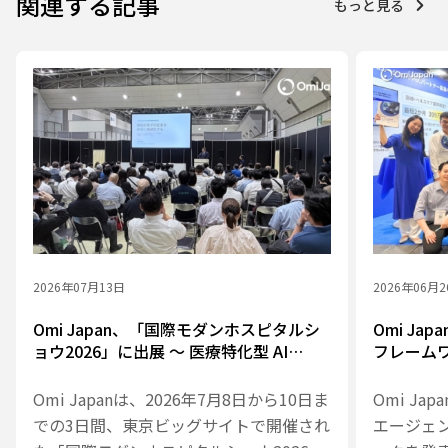
関連する記事
もっと見る
2026年07月13日
2026年06月
Omi Japan、「国際モダンホスピタルシ
Omi Ja
ョウ2026」に出展 ～ 医療特化型 AI
フレーム
Agent Framework を提案、3日間でのべ
業務を支援
800名超が来場
「Medi
Omi Japanは、2026年7月8日から10日ま
Omi Ja
での3日間、東京ビッグサイトで開催され
エージェ