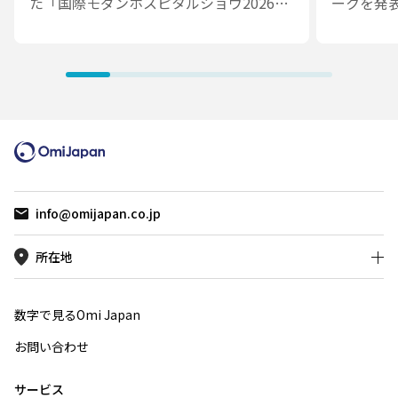
た「国際モダンホスピタルショウ2026」
ークを発
に出展しました。会期中は医療・ヘルス
は、医療
ケアDXに関する幅広いソリューションを
踏まえな
紹介し、Omi Japan × Accela ブースお
ントを設
よびセミナーには、3日間でのべ800名を
その活用
超える方々にお越しいただきました。
おける予
AIエージ
アル）」を
モダンホ
ナー登壇
info@omijapan.co.jp
フレーム
に、Med
所在地
です。
数字で見るOmi Japan
お問い合わせ
サービス