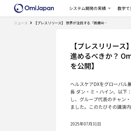
システム開発の実績
数字で見
ニュース
【プレスリリース】 世界が注目する「医療AIエージェント」日本の導入をどう進めるべきか？ Omi Japanが語る「現場目線のAI活用」最前線【セミナー動画を公開】
【プレスリリース】
進めるべきか？ Om
を公開】
ヘルスケアDXをグローバル展
長 ダン・ミ・ハイン、以下：O
し、グループ代表のチャン・
ました。このたびその講演内
2025年07月31日