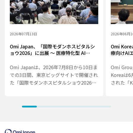
2026年07月13日
2026年06月
Omi Japan、「国際モダンホスピタルシ
Omi Kor
ョウ2026」に出展 ～ 医療特化型 AI
療向けA
Agent Framework を提案、3日間でのべ
を発表 
800名超が来場
軸に
Omi Japanは、2026年7月8日から10日ま
Omi Gr
での3日間、東京ビッグサイトで開催され
Korea
た「国際モダンホスピタルショウ2026」
された「KP
に出展しました。会期中は医療・ヘルス
し、医療
ケアDXに関する幅広いソリューションを
フレームワーク
紹介し、Omi Japan × Accela ブースお
frame
よびセミナーには、3日間でのべ800名を
ップはスマ
超える方々にお越しいただきました。
が主催し
トランス