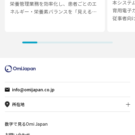
本システ
栄養管理業務を効率化し、患者ごとのエ
育用電子
ネルギー・栄養素バランスを「見える
従事者向
化」することを目的とした、医療従事者
行う We
向けのスマートフォンアプリです。
です。病
本アプリの導入により、医療従事者は紙
宅・訪問
の組成表や手計算に依存することなく、
対応し、
短時間で栄養投与量と目標値との差分を
学習コン
把握できるようになり、栄養管理業務の
理できる
効率化とデータの一貫性向上に貢献して
います。
info@omijapan.co.jp
所在地
数字で見るOmi Japan
お問い合わせ