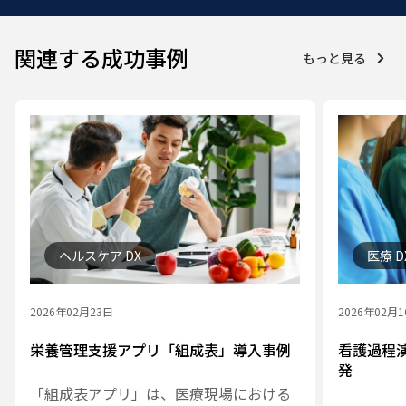
関連する成功事例
もっと見る
ヘルスケア DX
医療 D
2026年02月23日
2026年02月
栄養管理支援アプリ「組成表」導入事例
看護過程
発
「組成表アプリ」は、医療現場における