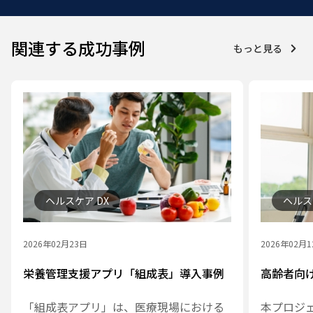
関連する成功事例
もっと見る
ヘルスケア DX
ヘルス
2026年02月23日
2026年02月
栄養管理支援アプリ「組成表」導入事例
高齢者向
「組成表アプリ」は、医療現場における
本プロジ