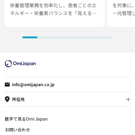
栄養管理業務を効率化し、患者ごとのエ
を対象に
ネルギー・栄養素バランスを「見える
一元管理
化」することを目的とした、医療従事者
施できる
向けのスマートフォンアプリです。
高齢者向
本アプリの導入により、医療従事者は紙
リティに
の組成表や手計算に依存することなく、
を重視し
短時間で栄養投与量と目標値との差分を
者でも安
把握できるようになり、栄養管理業務の
していま
効率化とデータの一貫性向上に貢献して
と、自治
います。
管理用W
で、地域
info@omijapan.co.jp
継続的な
スケアD
所在地
数字で見るOmi Japan
お問い合わせ