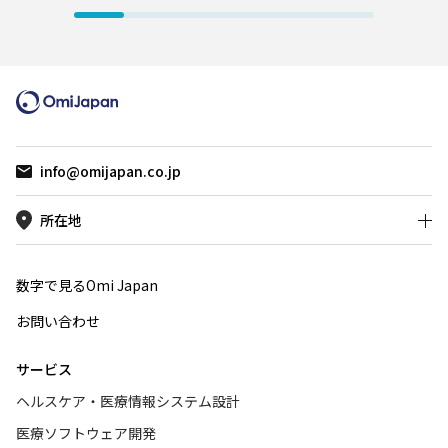
宅・訪問
の組成表や手計算に依存することなく、
対応し、
短時間で栄養投与量と目標値との差分を
学習コン
把握できるようになり、栄養管理業務の
理できる
効率化とデータの一貫性向上に貢献して
います。
info@omijapan.co.jp
所在地
数字で見るOmi Japan
お問い合わせ
サービス
ヘルスケア・医療情報システム設計
医療ソフトウェア開発