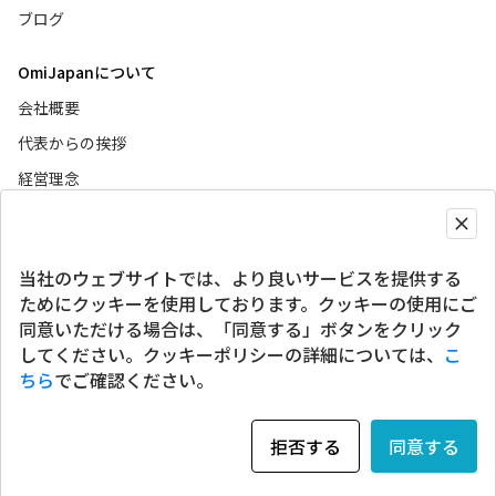
ブログ
OmiJapanについて
会社概要
代表からの挨拶
経営理念
ニュース
当社のウェブサイトでは、より良いサービスを提供する
グローバルサイト
ためにクッキーを使用しております。クッキーの使用にご
同意いただける場合は、「同意する」ボタンをクリック
SNSアカウント
してください。クッキーポリシーの詳細については、
こ
ちら
でご確認ください。
個人情報保護方針
情報セキュリティ方針
クッキーポリシー
行動計画
拒否する
同意する
Copyright © 2023 Omi Japan Co., Ltd. All rights reserved.