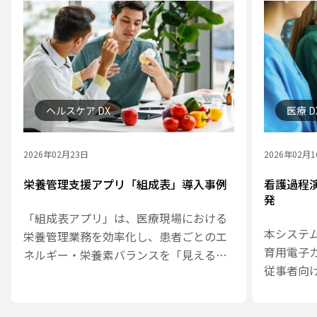
ヘルスケア DX
医療 D
2026年02月23日
2026年02月
栄養管理支援アプリ「組成表」導入事例
看護過程
発
「組成表アプリ」は、医療現場における
本システ
栄養管理業務を効率化し、患者ごとのエ
育用電子
ネルギー・栄養素バランスを「見える
従事者向
化」することを目的とした、医療従事者
行う We
向けのスマートフォンアプリです。
です。病
本アプリの導入により、医療従事者は紙