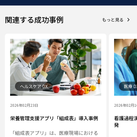
関連する成功事例
もっと見る
ヘルスケア DX
医療 D
2026年02月23日
2026年02月
栄養管理支援アプリ「組成表」導入事例
看護過程
発
「組成表アプリ」は、医療現場における