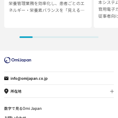
本システ
栄養管理業務を効率化し、患者ごとのエ
育用電子
ネルギー・栄養素バランスを「見える
従事者向
化」することを目的とした、医療従事者
行う We
向けのスマートフォンアプリです。
です。病
本アプリの導入により、医療従事者は紙
宅・訪問
の組成表や手計算に依存することなく、
対応し、
短時間で栄養投与量と目標値との差分を
学習コン
把握できるようになり、栄養管理業務の
理できる
効率化とデータの一貫性向上に貢献して
います。
info@omijapan.co.jp
所在地
数字で見るOmi Japan
お問い合わせ