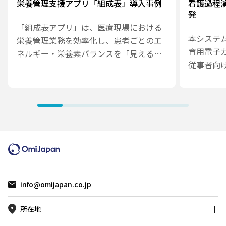
栄養管理支援アプリ「組成表」導入事例
看護過程
発
「組成表アプリ」は、医療現場における
本システ
栄養管理業務を効率化し、患者ごとのエ
育用電子
ネルギー・栄養素バランスを「見える
従事者向
化」することを目的とした、医療従事者
行う We
向けのスマートフォンアプリです。
です。病
本アプリの導入により、医療従事者は紙
宅・訪問
の組成表や手計算に依存することなく、
対応し、
短時間で栄養投与量と目標値との差分を
学習コン
把握できるようになり、栄養管理業務の
理できる
効率化とデータの一貫性向上に貢献して
います。
info@omijapan.co.jp
所在地